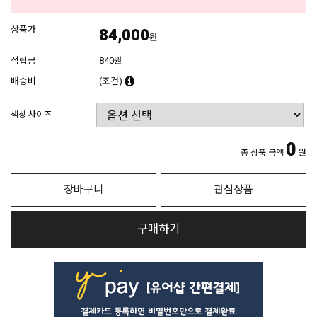
상품가
84,000
원
적립금
840원
배송비
(조건)
색상-사이즈
0
총 상품 금액
원
장바구니
관심상품
구매하기