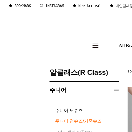
BOOKMARK
INSTAGRAM
New Arrival
개인결제
All Br
알클래스(R Class)
T
주니어
주니어 토슈즈
주니어 천슈즈/가죽슈즈