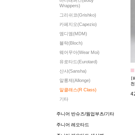
바디래퍼스(Body
Wrappers)
그리쉬코(Grishko)
카페지오(Capezio)
엠디엠(MDM)
블락(Bloch)
웨어무아(Wear Moi)
유로타드(Eurotard)
산샤(Sansha)
[
알롱제(Allonge)
천
알클래스(R Class)
4
기타
주니어 반슈즈/웜업부츠/기타
주니어 레오타드