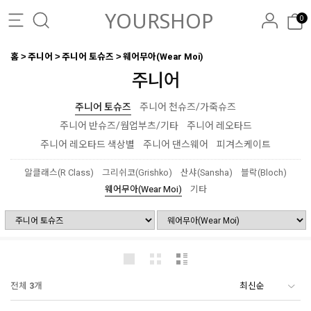
YOURSHOP
0
홈
주니어
주니어 토슈즈
웨어무아(Wear Moi)
주니어
주니어 토슈즈
주니어 천슈즈/가죽슈즈
주니어 반슈즈/웜업부츠/기타
주니어 레오타드
주니어 레오타드 색상별
주니어 댄스웨어
피겨스케이트
알클래스(R Class)
그리쉬코(Grishko)
산샤(Sansha)
블락(Bloch)
웨어무아(Wear Moi)
기타
전체
3
개