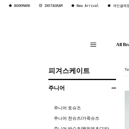
BOOKMARK
INSTAGRAM
New Arrival
개인결제
All Br
피겨스케이트
T
주니어
주니어 토슈즈
주니어 천슈즈/가죽슈즈
주니어 반슈즈/웜업부츠/기타