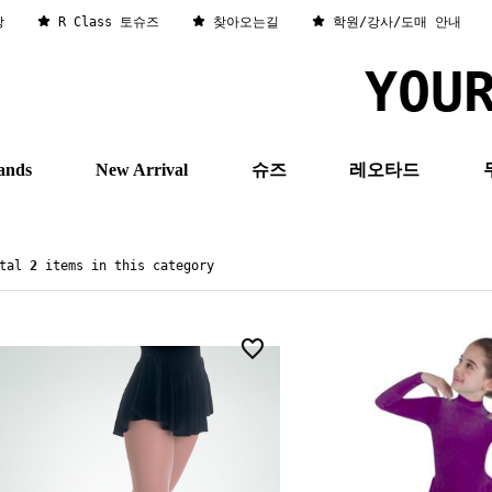
창
R Class 토슈즈
찾아오는길
학원/강사/도매 안내
YOU
ands
New Arrival
슈즈
레오타드
otal
2
items in this category
0