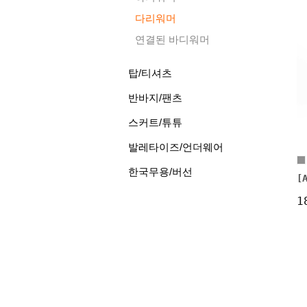
다리워머
연결된 바디워머
탑/티셔츠
반바지/팬츠
스커트/튜튜
발레타이즈/언더웨어
한국무용/버선
[
1