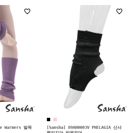
23
7
le Warmers 발목
[Sansha] 89AH0003V PHELAGIA 산샤
펠라지아 발목워머