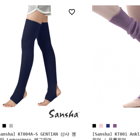
9
Sansha] KT004A-S GENTIAN 산샤 젠
[Sansha] KT001 Ank
안 Legwarmers 레그워머
워머 / 무릎워머