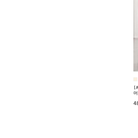
[
머
4