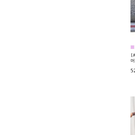
[
머
5