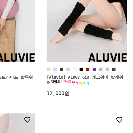
Ro 스트라이프 발목워
[Aluvie] AL007 Gia 레그워머 발레워
머
32,000원
4
13