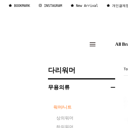
BOOKMARK
INSTAGRAM
New Arrival
개인결제
All Br
다리워머
T
무용의류
워머/니트
상의워머
하의워머