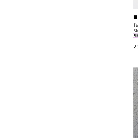
[
S
2