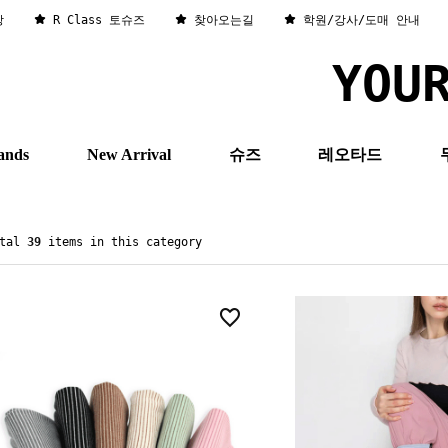
창
R Class 토슈즈
찾아오는길
학원/강사/도매 안내
YOU
ands
New Arrival
슈즈
레오타드
otal
39
items in this category
15