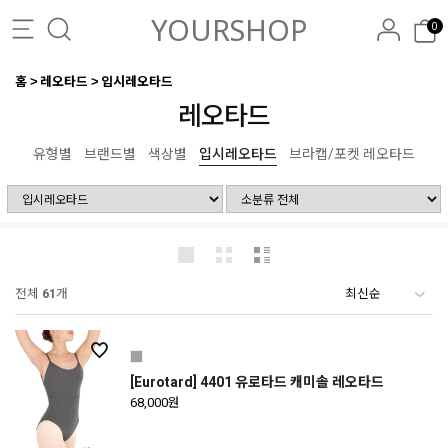
YOURSHOP
0
홈
레오타드
입시레오타드
레오타드
유형별
브랜드별
색상별
입시레오타드
브라캡/포켓 레오타드
전체
61
개
[Eurotard] 4401 유로타드 캐미솔 레오타드
68,000원