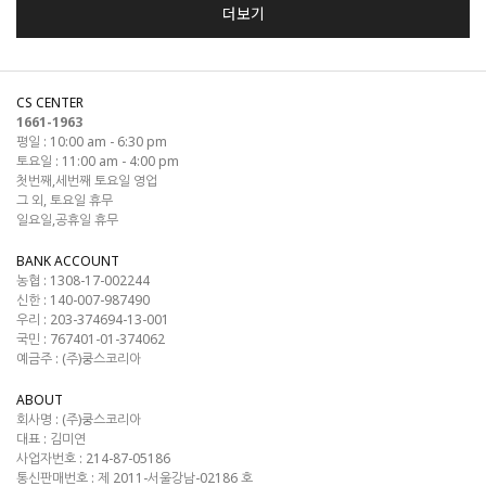
더보기
CS CENTER
1661-1963
평일 : 10:00 am - 6:30 pm
토요일 : 11:00 am - 4:00 pm
첫번째,세번째 토요일 영업
그 외, 토요일 휴무
일요일,공휴일 휴무
BANK ACCOUNT
농협 : 1308-17-002244
신한 : 140-007-987490
우리 : 203-374694-13-001
국민 : 767401-01-374062
예금주 : (주)쿵스코리아
ABOUT
회사명 :
(주)쿵스코리아
대표 :
김미연
사업자번호 :
214-87-05186
통신판매번호 :
제 2011-서울강남-02186 호