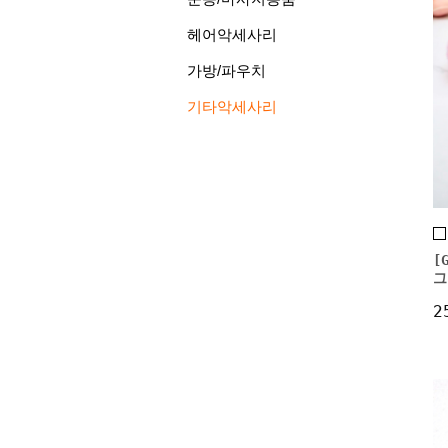
헤어악세사리
가방/파우치
기타악세사리
[
그
2