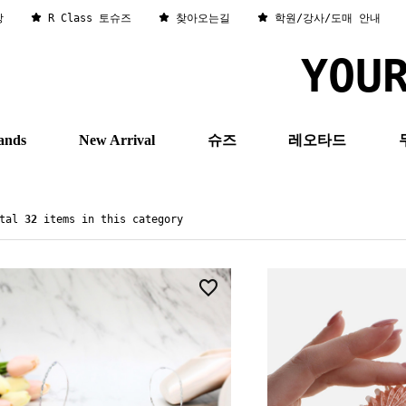
창
R Class 토슈즈
찾아오는길
학원/강사/도매 안내
YOU
ands
New Arrival
슈즈
레오타드
otal
32
items in this category
0