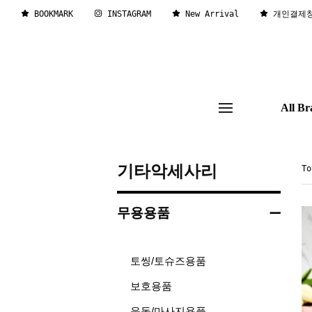
BOOKMARK
INSTAGRAM
New Arrival
개인결제
All Br
기타악세사리
T
무용용품
토씽/토슈즈용품
보호용품
운동/마사지용품