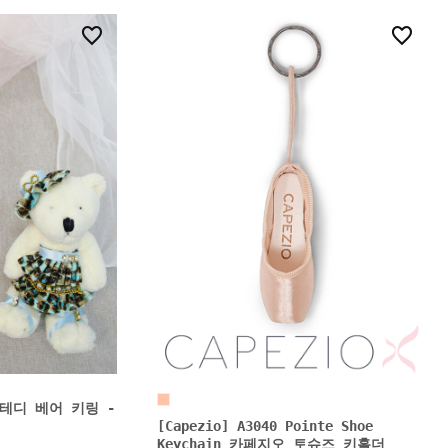
0
15
ng 테디 베어 키링 -
[Capezio] A3040 Pointe Shoe
Keychain 카페지오 토슈즈 키홀더