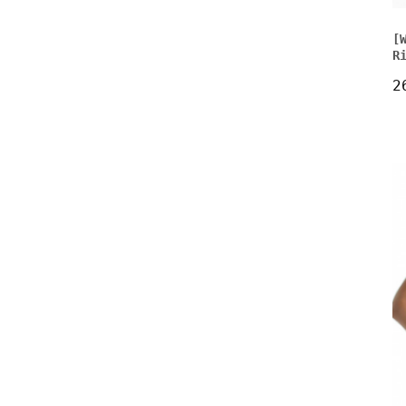
[
R
2