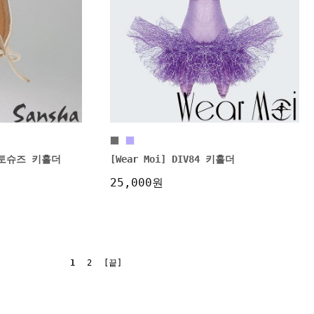
니 토슈즈 키홀더
[Wear Moi] DIV84 키홀더
25,000원
1
2
[끝]