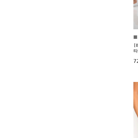
[
타
7