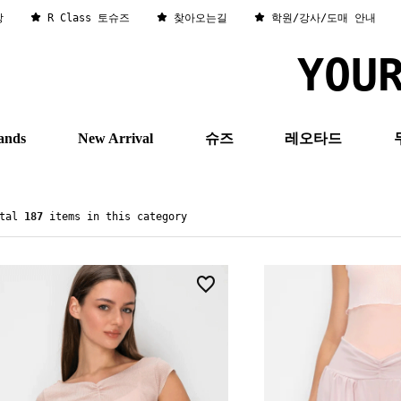
창
R Class 토슈즈
찾아오는길
학원/강사/도매 안내
YOU
ands
New Arrival
슈즈
레오타드
otal
187
items in this category
7