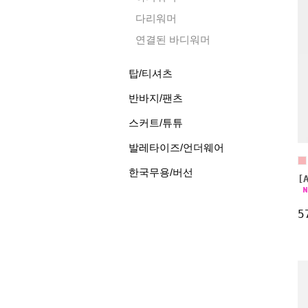
다리워머
연결된 바디워머
탑/티셔츠
반바지/팬츠
스커트/튜튜
발레타이즈/언더웨어
한국무용/버선
[
5