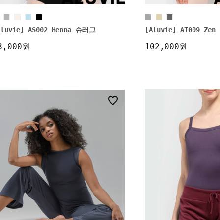
Aluvie] AS002 Henna 슈러그
[Aluvie] AT009 Z
8,000원
102,000원
9