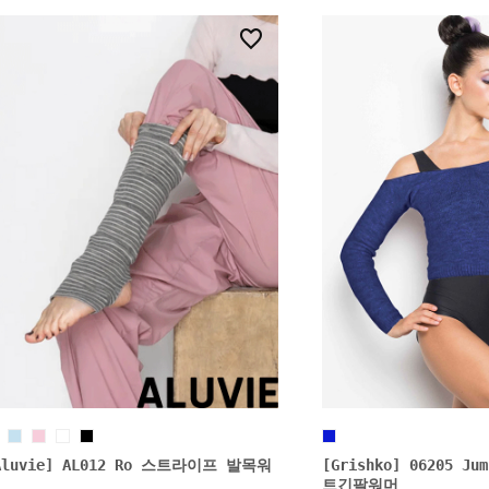
7
Aluvie] AL012 Ro 스트라이프 발목워
[Grishko] 06205 Ju
트긴팔워머