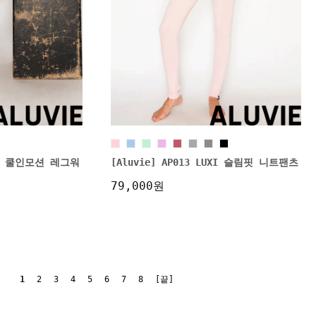
ALI 쿨인모션 레그워
[Aluvie] AP013 LUXI 슬림핏 니트팬츠
79,000원
1
2
3
4
5
6
7
8
[끝]