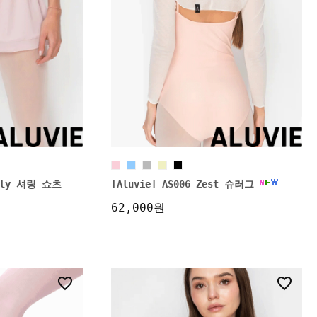
elly 셔링 쇼츠
[Aluvie] AS006 Zest 슈러그
62,000원
15
6