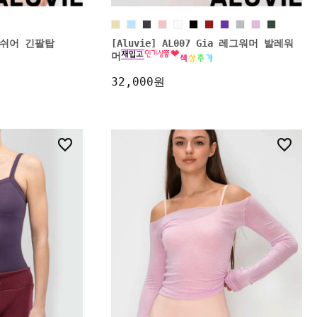
en 쉬어 긴팔탑
[Aluvie] AL007 Gia 레그워머 발레워
머
32,000원
1
25