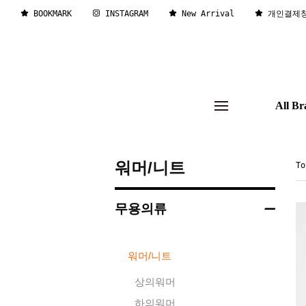
BOOKMARK
INSTAGRAM
New Arrival
개인결제
All Br
워머/니트
T
무용의류
워머/니트
상의워머
하의워머