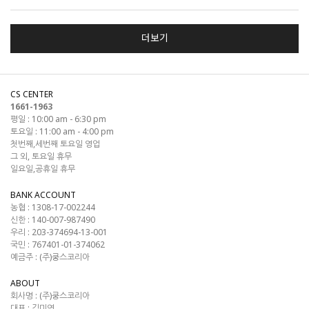
더보기
CS CENTER
1661-1963
평일 : 10:00 am - 6:30 pm
토요일 : 11:00 am - 4:00 pm
첫번째,세번째 토요일 영업
그 외, 토요일 휴무
일요일,공휴일 휴무
BANK ACCOUNT
농협 : 1308-17-002244
신한 : 140-007-987490
우리 : 203-374694-13-001
국민 : 767401-01-374062
예금주 : (주)쿵스코리아
ABOUT
회사명 :
(주)쿵스코리아
대표 :
김미연