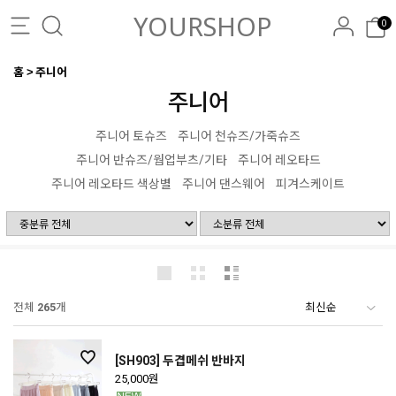
YOURSHOP
0
홈
주니어
주니어
주니어 토슈즈
주니어 천슈즈/가죽슈즈
주니어 반슈즈/웜업부츠/기타
주니어 레오타드
주니어 레오타드 색상별
주니어 댄스웨어
피겨스케이트
전체
265
개
[SH903] 두겹메쉬 반바지
25,000원