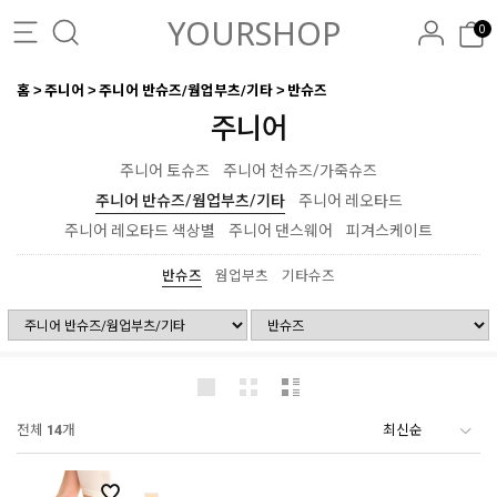
YOURSHOP
0
홈
주니어
주니어 반슈즈/웜업부츠/기타
반슈즈
주니어
주니어 토슈즈
주니어 천슈즈/가죽슈즈
주니어 반슈즈/웜업부츠/기타
주니어 레오타드
주니어 레오타드 색상별
주니어 댄스웨어
피겨스케이트
반슈즈
웜업부츠
기타슈즈
전체
14
개