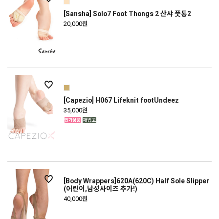
[Sansha] Solo7 Foot Thongs 2 산샤 풋통2
20,000원
[Capezio] H067 Lifeknit footUndeez
35,000원
[Body Wrappers]620A(620C) Half Sole Slipper
(어린이,남성사이즈 추가!)
40,000원