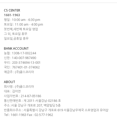
CS CENTER
1661-1963
평일 : 10:00 am - 6:30 pm
토요일 : 11:00 am - 4:00 pm
첫번째,세번째 토요일 영업
그 외, 토요일 휴무
일요일,공휴일 휴무
BANK ACCOUNT
농협 : 1308-17-002244
신한 : 140-007-987490
우리 : 203-374694-13-001
국민 : 767401-01-374062
예금주 : (주)쿵스코리아
ABOUT
회사명 :
(주)쿵스코리아
대표 :
김미연
사업자번호 :
214-87-05186
통신판매번호 :
제 2011-서울강남-02186 호
주소 :
서울 강남구 개포로 207, 백암빌딩 5층
반품회수주소 :
서울특별시 강남구 개포로 619 서울강남우체국 소포영업과 유어샵
Tel :
1661-1963
Fax :
02-577-1962