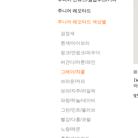
주니어 레오타드
주니어 레오타드 색상별
검정색
흰색/아이보리
핑크/연핑크/파우더
버건디/마룬/와인
그레이/챠콜
[
브라운/커피
아
보라/자주/라일락
9
파랑/하늘/네이비
그린/민트/올리브
빨강/다홍/코랄
노랑/레몬