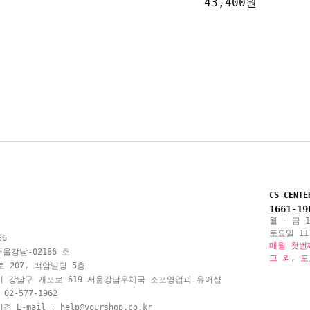
43,400원
CS CENTE
1661-19
월 - 금 10
토요일 11:
86
매월 첫번
울강남-02186 호
그 외, 
 207, 백암빌딩 5층
시 강남구 개포로 619 서울강남우체국 소포영업과 유어샵
 02-577-1962
 E-mail :
help@yourshop.co.kr