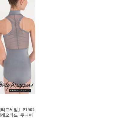
0
리미티드세일] P1002
넥레오타드 주니어