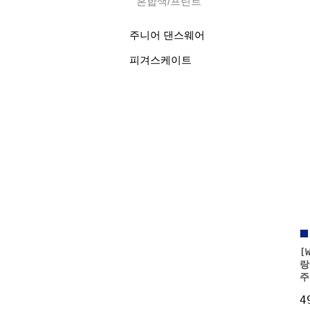
혼합색/프린트
주니어 댄스웨어
피겨스케이트
[
랑
주
4