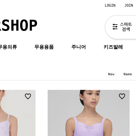
LOGIN
JOIN
RSHOP
무용의류
무용용품
주니어
키즈발레
New
Name
0
2