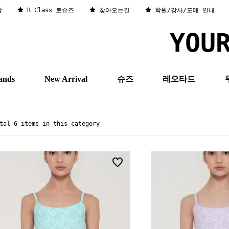
창
R Class 토슈즈
찾아오는길
학원/강사/도매 안내
YOU
ands
New Arrival
슈즈
레오타드
otal
6
items in this category
0