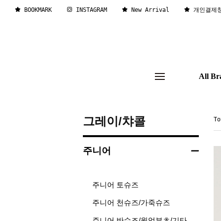
BOOKMARK
INSTAGRAM
New Arrival
개인결제
All Br
그레이/챠콜
T
주니어
주니어 토슈즈
주니어 천슈즈/가죽슈즈
주니어 반슈즈/웜업부츠/기타