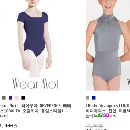
1
Wear Moi] 웨어무아 REVERENCE 레베
[Body Wrappers][
스(ODALIA 오달리아 동일스타일) -
바디래퍼스 집업 터틀
니어
발레복
9,000원
62,000원