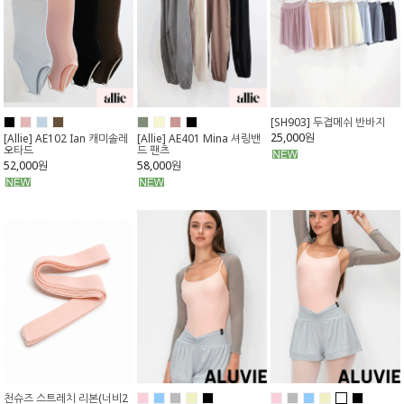
[SH903] 두겹메쉬 반바지
25,000원
[Allie] AE102 Ian 캐미솔레
[Allie] AE401 Mina 셔링밴
오타드
드 팬츠
52,000원
58,000원
천슈즈 스트레치 리본(너비2