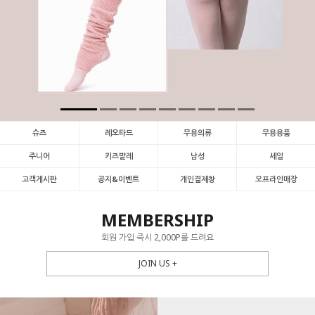
슈즈
레오타드
무용의류
무용용품
주니어
키즈발레
남성
세일
고객게시판
공지&이벤트
개인결제창
오프라인매장
MEMBERSHIP
회원 가입 즉시 2,000P를 드려요
JOIN US +