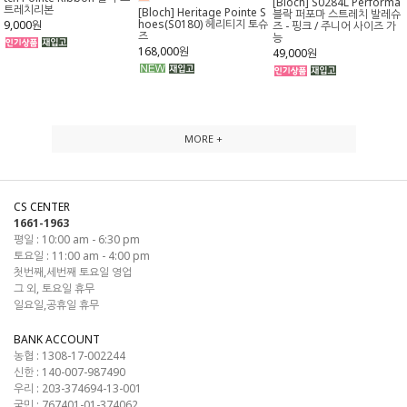
[Bloch] S0284L Performa
트레치리본
[Bloch] Heritage Pointe S
블락 퍼포마 스트레치 발레슈
hoes(S0180) 헤리티지 토슈
9,000원
즈 - 핑크 / 주니어 사이즈 가
즈
능
168,000원
49,000원
MORE +
CS CENTER
1661-1963
평일 : 10:00 am - 6:30 pm
토요일 : 11:00 am - 4:00 pm
첫번째,세번째 토요일 영업
그 외, 토요일 휴무
일요일,공휴일 휴무
BANK ACCOUNT
농협 : 1308-17-002244
신한 : 140-007-987490
우리 : 203-374694-13-001
국민 : 767401-01-374062