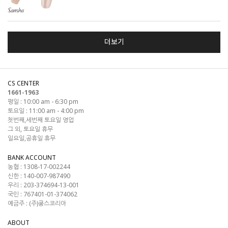
더보기
CS CENTER
1661-1963
평일 : 10:00 am - 6:30 pm
토요일 : 11:00 am - 4:00 pm
첫번째,세번째 토요일 영업
그 외, 토요일 휴무
일요일,공휴일 휴무
BANK ACCOUNT
농협 : 1308-17-002244
신한 : 140-007-987490
우리 : 203-374694-13-001
국민 : 767401-01-374062
예금주 : (주)쿵스코리아
ABOUT