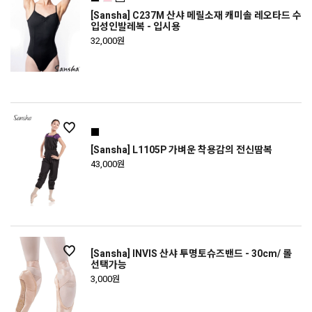
[Sansha] C237M 산샤 메릴소재 캐미솔 레오타드 수
입성인발레복 - 입시용
32,000원
[Sansha] L1105P 가벼운 착용감의 전신땀복
43,000원
[Sansha] INVIS 산샤 투명토슈즈밴드 - 30cm/ 롤
선택가능
3,000원