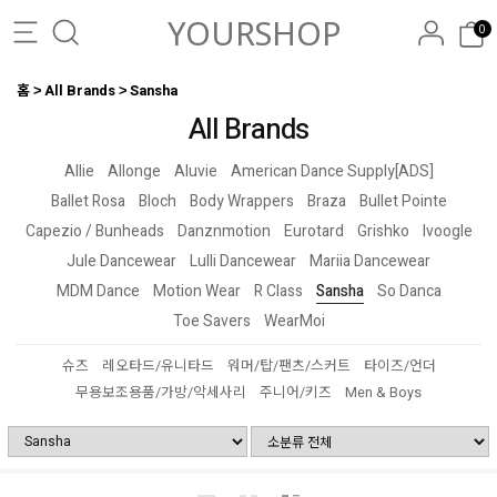
YOURSHOP
0
홈
All Brands
Sansha
All Brands
Allie
Allonge
Aluvie
American Dance Supply[ADS]
Ballet Rosa
Bloch
Body Wrappers
Braza
Bullet Pointe
Capezio / Bunheads
Danznmotion
Eurotard
Grishko
Ivoogle
Jule Dancewear
Lulli Dancewear
Mariia Dancewear
MDM Dance
Motion Wear
R Class
Sansha
So Danca
Toe Savers
WearMoi
슈즈
레오타드/유니타드
워머/탑/팬츠/스커트
타이즈/언더
무용보조용품/가방/악세사리
주니어/키즈
Men & Boys