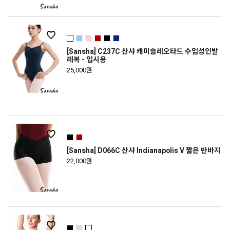
[Sansha] C237C 산샤 캐미솔레오타드 수입성인발
레복 - 입시용
25,000원
[Sansha] D066C 산샤 Indianapolis V 짧은 반바지
22,000원