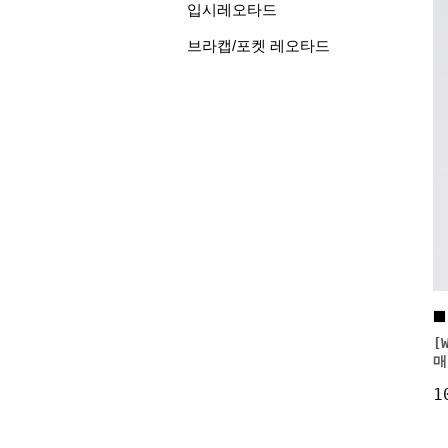
입시레오타드
브라캡/포켓 레오타드
[
매
1