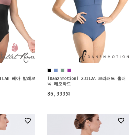
1 FEAH 페아 발레로
[Danznmotion] 23112A 브라패드 홀터
넥 레오타드
86,000원
2
5