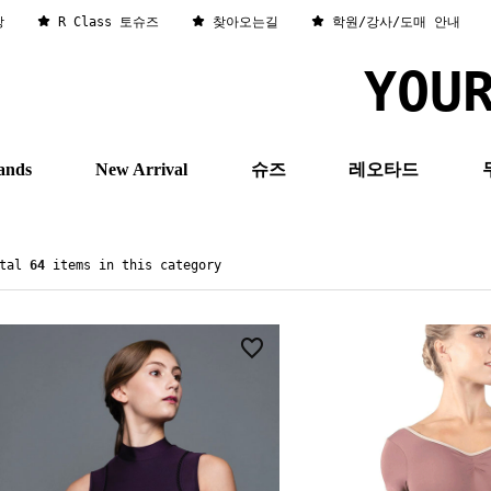
창
R Class 토슈즈
찾아오는길
학원/강사/도매 안내
YOU
ands
New Arrival
슈즈
레오타드
otal
64
items in this category
2