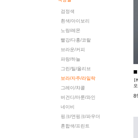
검정색
흰색/아이보리
노랑/레몬
빨강/다홍/코랄
브라운/커피
파랑/하늘
그린/틸/올리브
보라/자주/라일락
[
오
그레이/챠콜
8
버건디/마룬/와인
네이비
핑크/연핑크/파우더
혼합색/프린트