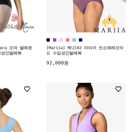
3 Aura 오라 발레로
[Mariia] ME2102 마리아 민소매레오타
입성인발레복
드 수입성인발레복
92,000원
5
6