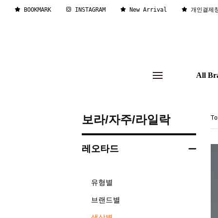
BOOKMARK
INSTAGRAM
New Arrival
개인결제
All Br
보라/자주/라일락
T
레오타드
유형별
브랜드별
색상별