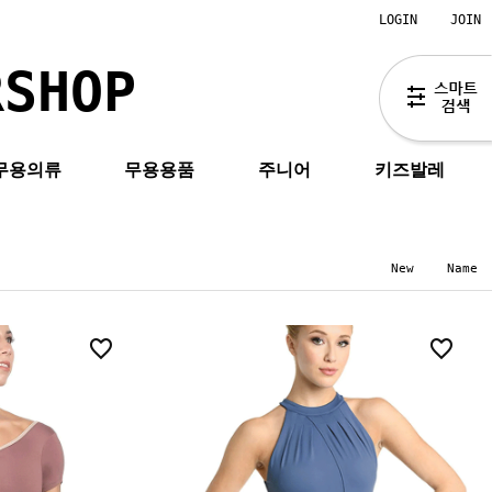
LOGIN
JOIN
RSHOP
무용의류
무용용품
주니어
키즈발레
New
Name
1
18