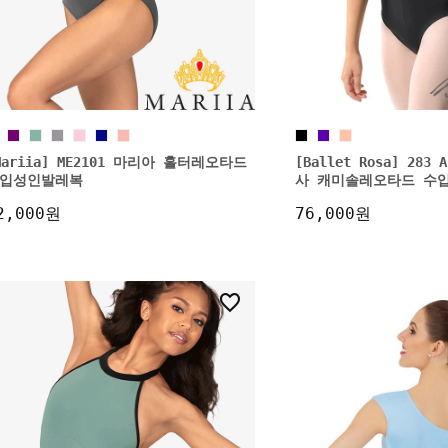
Mariia] ME2101 마리아 홀터레오타드
[Ballet Rosa] 28
입성인발레복
사 캐미솔레오타드 수
2,000원
76,000원
11