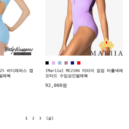
P1025 바디래퍼스 캡
[Mariia] ME2106 마리아 집업 터틀넥레
발레복
오타드 수입성인발레복
92,000원
1
2
3
[끝]