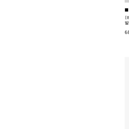
[
발
6