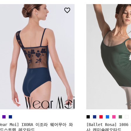
0
Wear Moi] IXORA 이조라 웨어무아 와
[Ballet Rosa] 108
드스트랩 레오타드
사 캐미솔레오타드