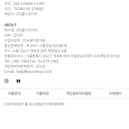
우리 : 203-374694-13-001
국민 : 767401-01-374062
예금주 : (주)쿵스코리아
ABOUT
회사명 :
(주)쿵스코리아
대표 :
김미연
사업자번호 :
214-87-05186
통신판매번호 :
제 2011-서울강남-02186 호
주소 :
서울 강남구 개포로 207, 백암빌딩 5층
반품회수주소 :
서울특별시 강남구 개포로 619 서울강남우체국 소포영업과 유어샵
Tel :
1661-1963
Fax :
02-577-1962
개인정보보호책임자 : 김미경
E-mail :
help@yourshop.co.kr
이용안내
이용약관
개인정보처리방침
고객센터
COPYRIGHT @ ALL RIGHTS RESERVED