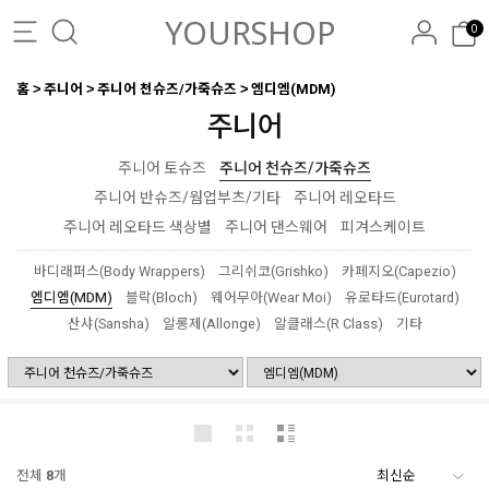
YOURSHOP
0
홈
주니어
주니어 천슈즈/가죽슈즈
엠디엠(MDM)
주니어
주니어 토슈즈
주니어 천슈즈/가죽슈즈
주니어 반슈즈/웜업부츠/기타
주니어 레오타드
주니어 레오타드 색상별
주니어 댄스웨어
피겨스케이트
바디래퍼스(Body Wrappers)
그리쉬코(Grishko)
카페지오(Capezio)
엠디엠(MDM)
블락(Bloch)
웨어무아(Wear Moi)
유로타드(Eurotard)
산샤(Sansha)
알롱제(Allonge)
알클래스(R Class)
기타
전체
8
개