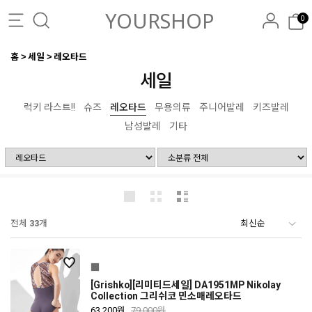
YOURSHOP
0
홈
세일
레오타드
세일
럭키 라스트!!
슈즈
레오타드
무용의류
주니어발레
키즈발레
남성발레
기타
전체
33
개
[Grishko][리미티드세일] DA1951MP Nikolay
Collection 그리쉬코 민소매레오타드
63,200원
79,000원