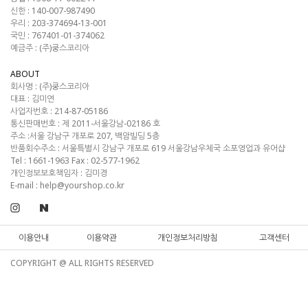
신한 : 140-007-987490
우리 : 203-374694-13-001
국민 : 767401-01-374062
예금주 : (주)쿵스코리아
ABOUT
회사명 :
(주)쿵스코리아
대표 :
김미연
사업자번호 :
214-87-05186
통신판매번호 :
제 2011-서울강남-02186 호
주소 :
서울 강남구 개포로 207, 백암빌딩 5층
반품회수주소 :
서울특별시 강남구 개포로 619 서울강남우체국 소포영업과 유어샵
Tel :
1661-1963
Fax :
02-577-1962
개인정보보호책임자 : 김미경
E-mail :
help@yourshop.co.kr
이용안내
이용약관
개인정보처리방침
고객센터
COPYRIGHT @ ALL RIGHTS RESERVED