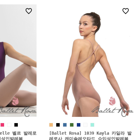
34
55
 Belle 벨르 발레로
[Ballet Rosa] 1039 Kayla 카일라 발
입성인발레복
레로사 캐미솔레오타드 수입성인발레복