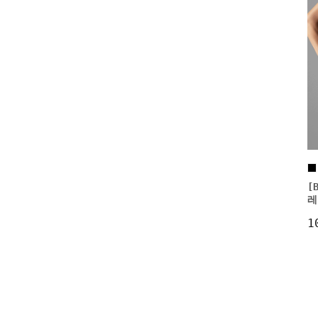
[
레
1