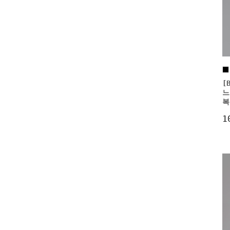
[
느
복
1