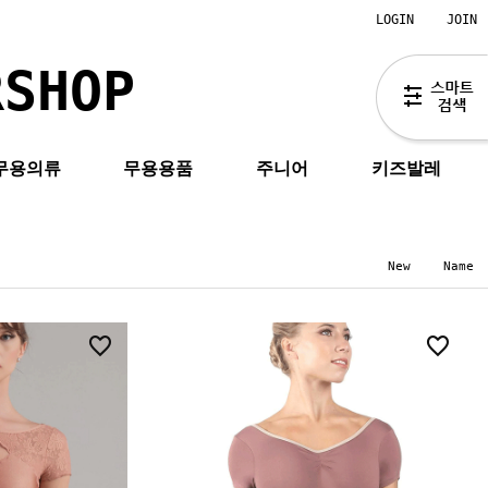
LOGIN
JOIN
RSHOP
무용의류
무용용품
주니어
키즈발레
New
Name
0
1