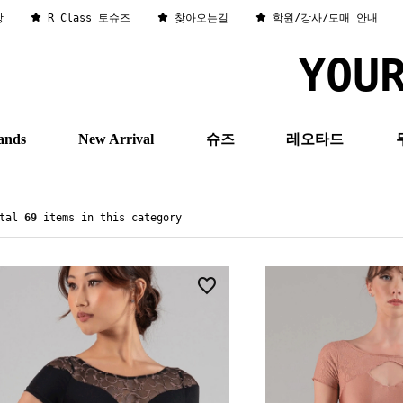
창
R Class 토슈즈
찾아오는길
학원/강사/도매 안내
YOU
ands
New Arrival
슈즈
레오타드
otal
69
items in this category
0