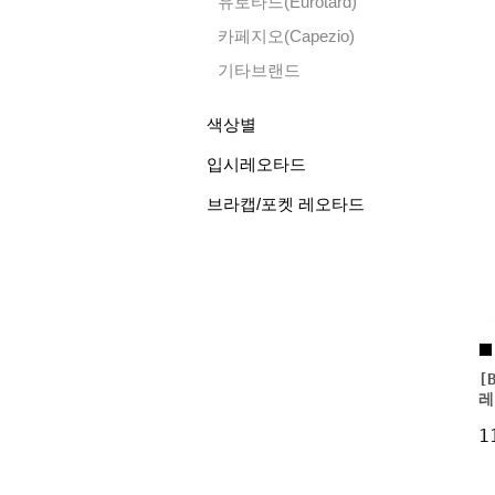
유로타드(Eurotard)
카페지오(Capezio)
기타브랜드
색상별
입시레오타드
브라캡/포켓 레오타드
[
레
1