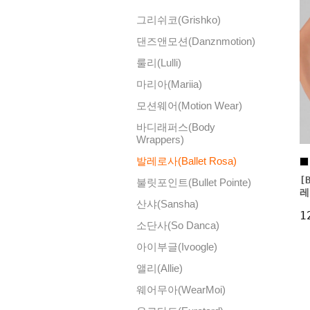
그리쉬코(Grishko)
댄즈앤모션(Danznmotion)
룰리(Lulli)
마리아(Mariia)
모션웨어(Motion Wear)
바디래퍼스(Body
Wrappers)
발레로사(Ballet Rosa)
[
불릿포인트(Bullet Pointe)
레
산샤(Sansha)
1
소단사(So Danca)
아이부글(Ivoogle)
앨리(Allie)
웨어무아(WearMoi)