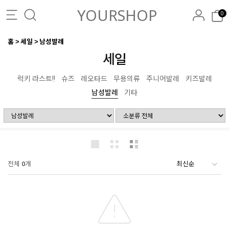
YOURSHOP
0
홈
세일
남성발레
세일
럭키 라스트!!
슈즈
레오타드
무용의류
주니어발레
키즈발레
남성발레
기타
전체
0
개