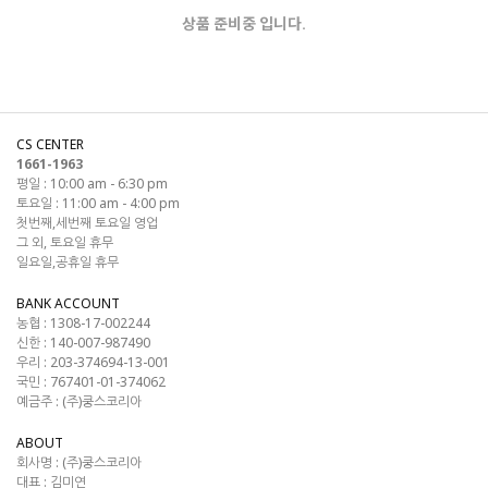
상품 준비중 입니다.
CS CENTER
1661-1963
평일 : 10:00 am - 6:30 pm
토요일 : 11:00 am - 4:00 pm
첫번째,세번째 토요일 영업
그 외, 토요일 휴무
일요일,공휴일 휴무
BANK ACCOUNT
농협 : 1308-17-002244
신한 : 140-007-987490
우리 : 203-374694-13-001
국민 : 767401-01-374062
예금주 : (주)쿵스코리아
ABOUT
회사명 :
(주)쿵스코리아
대표 :
김미연