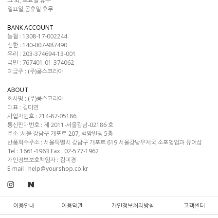
그 외, 토요일 휴무
일요일,공휴일 휴무
BANK ACCOUNT
농협 : 1308-17-002244
신한 : 140-007-987490
우리 : 203-374694-13-001
국민 : 767401-01-374062
예금주 : (주)쿵스코리아
ABOUT
회사명 :
(주)쿵스코리아
대표 :
김미연
사업자번호 :
214-87-05186
통신판매번호 :
제 2011-서울강남-02186 호
주소 :
서울 강남구 개포로 207, 백암빌딩 5층
반품회수주소 :
서울특별시 강남구 개포로 619 서울강남우체국 소포영업과 유어샵
Tel :
1661-1963
Fax :
02-577-1962
개인정보보호책임자 : 김미경
E-mail :
help@yourshop.co.kr
이용안내
이용약관
개인정보처리방침
고객센터