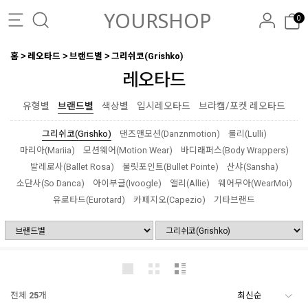
YOURSHOP
0
홈
레오타드
브랜드별
그리쉬코(Grishko)
레오타드
유형별
브랜드별
색상별
입시레오타드
브라캡/포켓 레오타드
그리쉬코(Grishko)
댄즈앤모션(Danznmotion)
룰리(Lulli)
마리아(Mariia)
모션웨어(Motion Wear)
바디래퍼스(Body Wrappers)
발레로사(Ballet Rosa)
불릿포인트(Bullet Pointe)
산샤(Sansha)
소단사(So Danca)
아이부글(Ivoogle)
앨리(Allie)
웨어무아(WearMoi)
유로타드(Eurotard)
카페지오(Capezio)
기타브랜드
전체
25
개