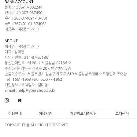
BANK ACCOUNT
농협 : 1308-17-002244
신한 : 140-007-987490
우리 : 203-374694-13-001
국민 : 767401-01-374062
예금주 : (주)쿵스코리아
ABOUT
회사명 :
(주)쿵스코리아
대표 :
김미연
사업자번호 :
214-87-05186
통신판매번호 :
제 2011-서울강남-02186 호
주소 :
서울 강남구 개포로 207, 백암빌딩 5층
반품회수주소 :
서울특별시 강남구 개포로 619 서울강남우체국 소포영업과 유어샵
Tel :
1661-1963
Fax :
02-577-1962
개인정보보호책임자 : 김미경
E-mail :
help@yourshop.co.kr
이용안내
이용약관
개인정보처리방침
고객센터
COPYRIGHT @ ALL RIGHTS RESERVED