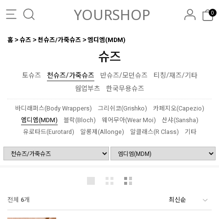
YOURSHOP
0
홈
슈즈
천슈즈/가죽슈즈
엠디엠(MDM)
슈즈
토슈즈
천슈즈/가죽슈즈
반슈즈/모던슈즈
티칭/재즈/기타
웜업부츠
한국무용슈즈
바디래퍼스(Body Wrappers)
그리쉬코(Grishko)
카페지오(Capezio)
엠디엠(MDM)
블락(Bloch)
웨어무아(Wear Moi)
산샤(Sansha)
유로타드(Eurotard)
알롱제(Allonge)
알클래스(R Class)
기타
전체
6
개