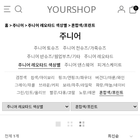
YOURSHOP
0
홈
주니어
주니어 레오타드 색상별
혼합색/프린트
주니어
주니어 토슈즈
주니어 천슈즈/가죽슈즈
주니어 반슈즈/웜업부츠/기타
주니어 레오타드
주니어 레오타드 색상별
주니어 댄스웨어
피겨스케이트
검정색
흰색/아이보리
핑크/연핑크/파우더
버건디/마룬/와인
그레이/챠콜
브라운/커피
보라/자주/라일락
파랑/하늘/네이비
그린/민트/올리브
빨강/다홍/코랄
노랑/레몬
혼합색/프린트
전체
1
개