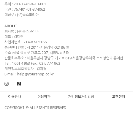
우리 : 203-374694-13-001
국민 : 767401-01-374062
예금주 : (주)쿵스코리아
ABOUT
회사명 :
(주)쿵스코리아
대표 :
김미연
사업자번호 :
214-87-05186
통신판매번호 :
제 2011-서울강남-02186 호
주소 :
서울 강남구 개포로 207, 백암빌딩 5층
반품회수주소 :
서울특별시 강남구 개포로 619 서울강남우체국 소포영업과 유어샵
Tel :
1661-1963
Fax :
02-577-1962
개인정보보호책임자 : 김미경
E-mail :
help@yourshop.co.kr
이용안내
이용약관
개인정보처리방침
고객센터
COPYRIGHT @ ALL RIGHTS RESERVED