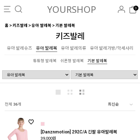
YOURSHOP
0
홈
키즈발레
유아 발레복
기본 발레복
키즈발레
유아 발레슈즈
유아 발레복
유아 발레의류
유아 발레가방/악세사리
튜튜형 발레복
쉬폰형 발레복
기본 발레복
전체
36
개
[Danznmotion] 292C/A 긴팔 유아발레복
39,000원