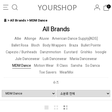
YOURSHOP
0
홈
All Brands
MDM Dance
All Brands
Allie
Allonge
Aluvie
American Dance Supply[ADS]
Ballet Rosa
Bloch
Body Wrappers
Braza
Bullet Pointe
Capezio / Bunheads
Danznmotion
Eurotard
Grishko
Ivoogle
Jule Dancewear
Lulli Dancewear
Mariia Dancewear
MDM Dance
Motion Wear
R Class
Sansha
So Danca
Toe Savers
WearMoi
슈즈