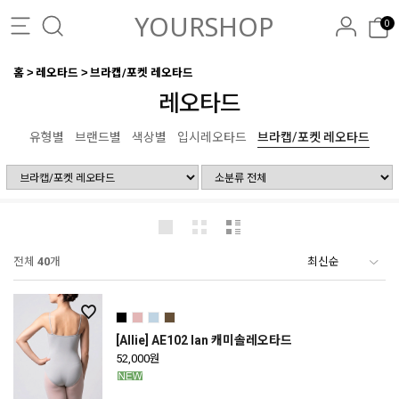
YOURSHOP
0
홈
레오타드
브라캡/포켓 레오타드
레오타드
유형별
브랜드별
색상별
입시레오타드
브라캡/포켓 레오타드
전체
40
개
[Allie] AE102 Ian 캐미솔레오타드
52,000원