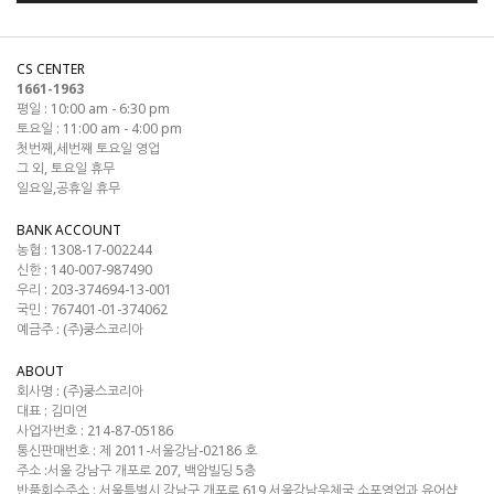
CS CENTER
1661-1963
평일 : 10:00 am - 6:30 pm
토요일 : 11:00 am - 4:00 pm
첫번째,세번째 토요일 영업
그 외, 토요일 휴무
일요일,공휴일 휴무
BANK ACCOUNT
농협 : 1308-17-002244
신한 : 140-007-987490
우리 : 203-374694-13-001
국민 : 767401-01-374062
예금주 : (주)쿵스코리아
ABOUT
회사명 :
(주)쿵스코리아
대표 :
김미연
사업자번호 :
214-87-05186
통신판매번호 :
제 2011-서울강남-02186 호
주소 :
서울 강남구 개포로 207, 백암빌딩 5층
반품회수주소 :
서울특별시 강남구 개포로 619 서울강남우체국 소포영업과 유어샵