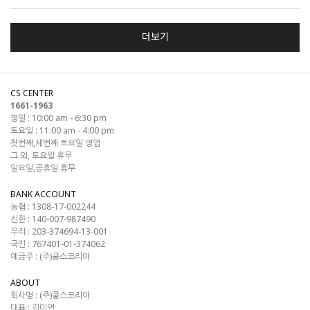
더보기
CS CENTER
1661-1963
평일 : 10:00 am - 6:30 pm
토요일 : 11:00 am - 4:00 pm
첫번째,세번째 토요일 영업
그 외, 토요일 휴무
일요일,공휴일 휴무
BANK ACCOUNT
농협 : 1308-17-002244
신한 : 140-007-987490
우리 : 203-374694-13-001
국민 : 767401-01-374062
예금주 : (주)쿵스코리아
ABOUT
회사명 :
(주)쿵스코리아
대표 :
김미연