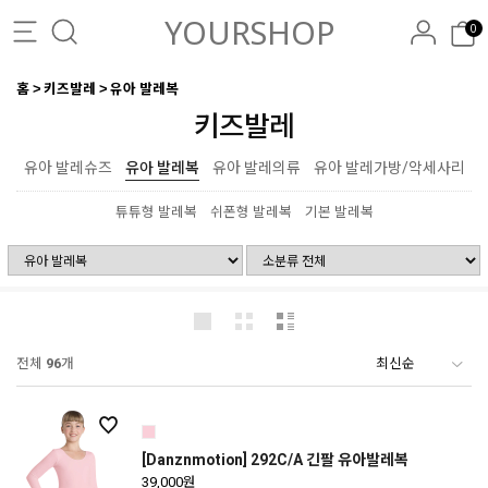
YOURSHOP
0
홈
키즈발레
유아 발레복
키즈발레
유아 발레슈즈
유아 발레복
유아 발레의류
유아 발레가방/악세사리
튜튜형 발레복
쉬폰형 발레복
기본 발레복
전체
96
개
[Danznmotion] 292C/A 긴팔 유아발레복
39,000원