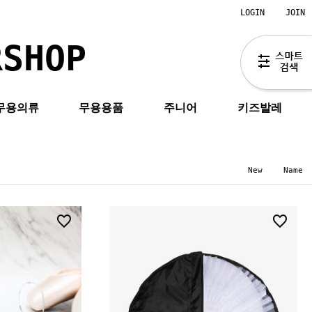
LOGIN
JOIN
RSHOP
무용의류
무용용품
주니어
키즈발레
New
Name
0
2