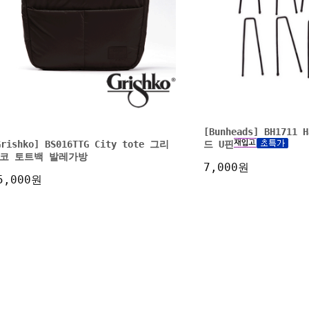
[Bunheads] BH1711 
Grishko] BS016TTG City tote 그리
드 U핀
코 토트백 발레가방
7,000원
5,000원