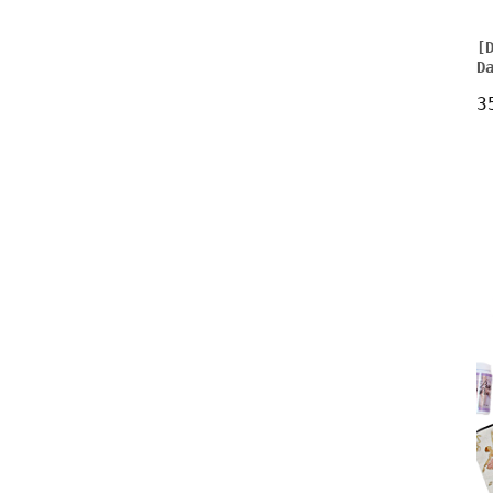
[
D
3