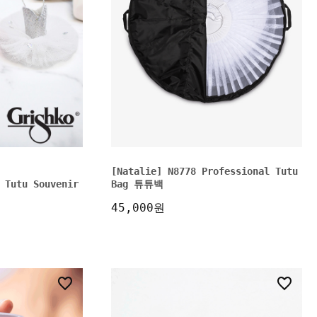
[Natalie] N8778 Professional Tutu
 Tutu Souvenir
Bag 튜튜백
45,000원
1
3