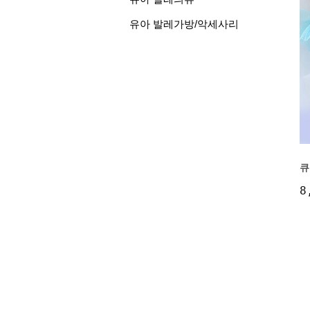
유아 발레가방/악세사리
큐
8