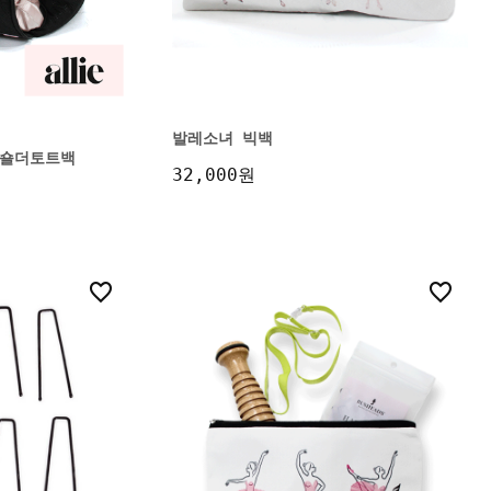
발레소녀 빅백
ra 숄더토트백
32,000원
3
1