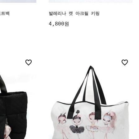
토트백
발레리나 캣 아크릴 키링
4,800원
2
1