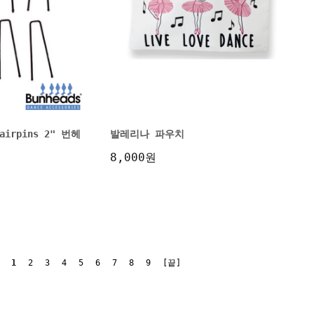
Hairpins 2" 번헤
발레리나 파우치
8,000원
1
2
3
4
5
6
7
8
9
[끝]