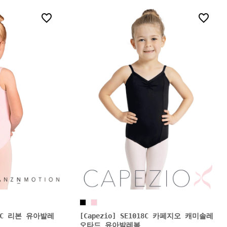
0
0
126C 리본 유아발레
[Capezio] SE1018C 카페지오 캐미솔레
오타드 유아발레복