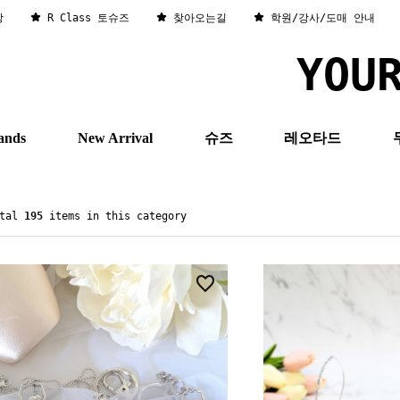
창
R Class 토슈즈
찾아오는길
학원/강사/도매 안내
YOU
ands
New Arrival
슈즈
레오타드
otal
195
items in this category
4