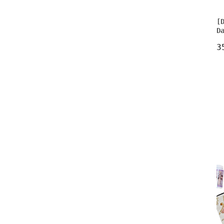
[
D
3