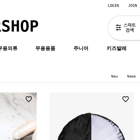
LOGIN
JOIN
RSHOP
무용의류
무용용품
주니어
키즈발레
New
Name
0
2