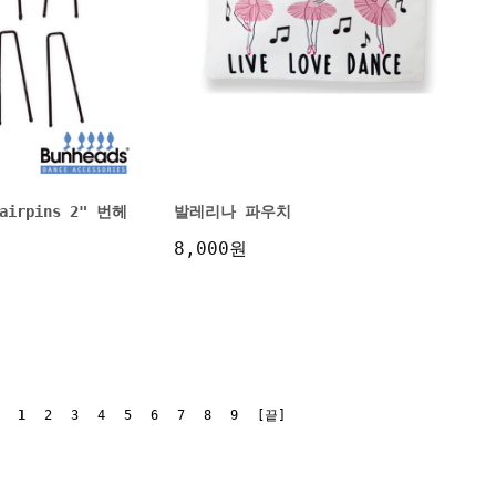
Hairpins 2" 번헤
발레리나 파우치
8,000원
1
2
3
4
5
6
7
8
9
[끝]