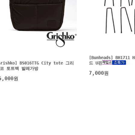
[Bunheads] BH1711 
Grishko] BS016TTG City tote 그리
드 U핀
코 토트백 발레가방
7,000원
5,000원