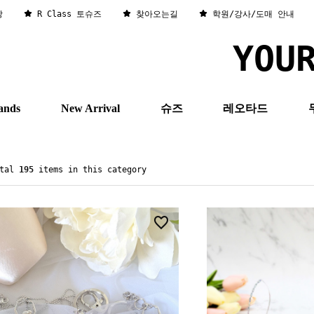
창
R Class 토슈즈
찾아오는길
학원/강사/도매 안내
YOU
ands
New Arrival
슈즈
레오타드
otal
195
items in this category
4