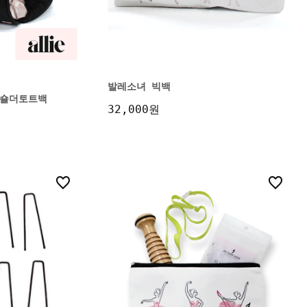
발레소녀 빅백
ra 숄더토트백
32,000원
3
1