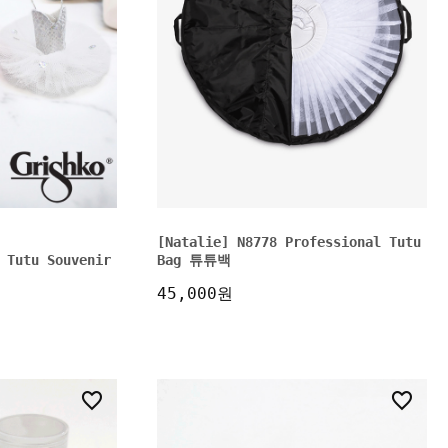
[Natalie] N8778 Professional Tutu
 Tutu Souvenir
Bag 튜튜백
45,000원
1
3