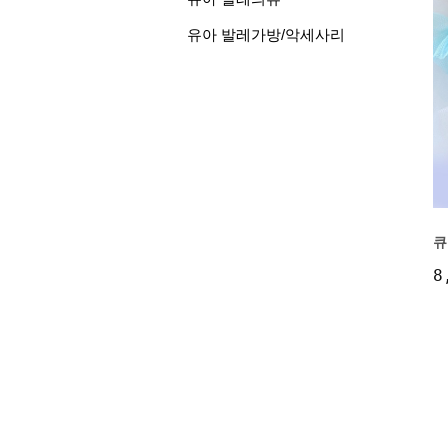
유아 발레가방/악세사리
큐
8