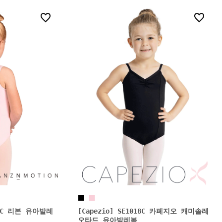
0
0
126C 리본 유아발레
[Capezio] SE1018C 카페지오 캐미솔레
오타드 유아발레복