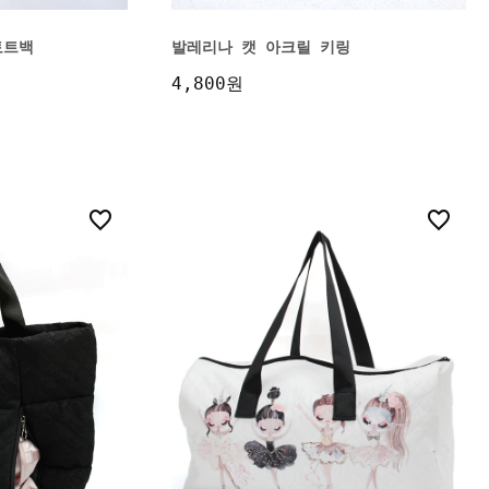
토트백
발레리나 캣 아크릴 키링
4,800원
2
1